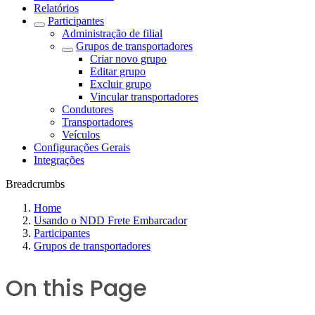
Relatórios
Participantes
Administração de filial
Grupos de transportadores
Criar novo grupo
Editar grupo
Excluir grupo
Vincular transportadores
Condutores
Transportadores
Veículos
Configurações Gerais
Integrações
Breadcrumbs
Home
Usando o NDD Frete Embarcador
Participantes
Grupos de transportadores
On this Page