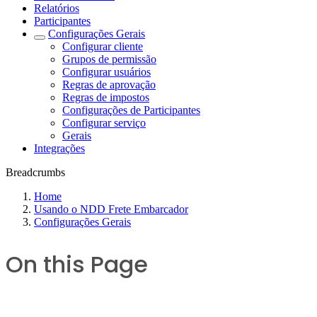
Relatórios
Participantes
Configurações Gerais
Configurar cliente
Grupos de permissão
Configurar usuários
Regras de aprovação
Regras de impostos
Configurações de Participantes
Configurar serviço
Gerais
Integrações
Breadcrumbs
Home
Usando o NDD Frete Embarcador
Configurações Gerais
On this Page