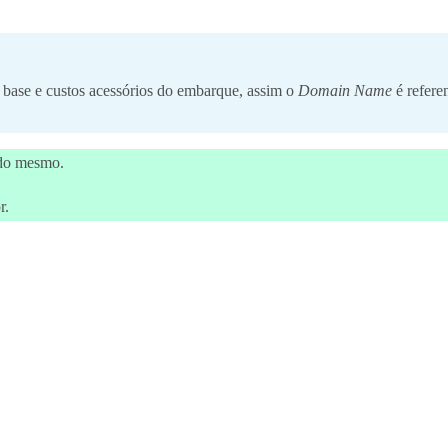
o base e custos acessórios do embarque, assim o
Domain Name
é refere
o do mesmo.
r.