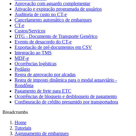
Aprovação com aguardo complementar
Ativação e expiração programada de usuários
Auditoria de custo no CT-e
Cancelamento automático de embarques
CT-e
Custos/Serviços
DTG - Documento de Transporte Genérico
Evento de desacordo do CT-e
Exportação de pré-documentos em CSV
Integração ao TMS
MDF-e
Ocorrências logísticas
Pedágio
Regra de aprovação por alçadas
Regra de imposto dinâmica para o modal aquaviário -
Rondônia
Pagamento de frete para ETC
Ocorrências de bloqueio e desbloqueio de pagamento
Configuração de crédito presumido por transportadora
Breadcrumbs
Home
Tutoriais
Agrupamento de embarques