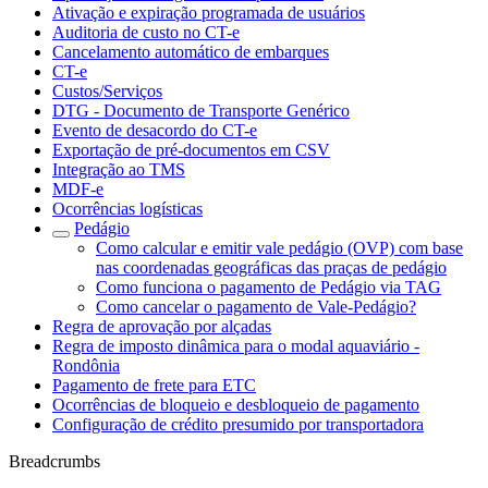
Ativação e expiração programada de usuários
Auditoria de custo no CT-e
Cancelamento automático de embarques
CT-e
Custos/Serviços
DTG - Documento de Transporte Genérico
Evento de desacordo do CT-e
Exportação de pré-documentos em CSV
Integração ao TMS
MDF-e
Ocorrências logísticas
Pedágio
Como calcular e emitir vale pedágio (OVP) com base
nas coordenadas geográficas das praças de pedágio
Como funciona o pagamento de Pedágio via TAG
Como cancelar o pagamento de Vale-Pedágio?
Regra de aprovação por alçadas
Regra de imposto dinâmica para o modal aquaviário -
Rondônia
Pagamento de frete para ETC
Ocorrências de bloqueio e desbloqueio de pagamento
Configuração de crédito presumido por transportadora
Breadcrumbs