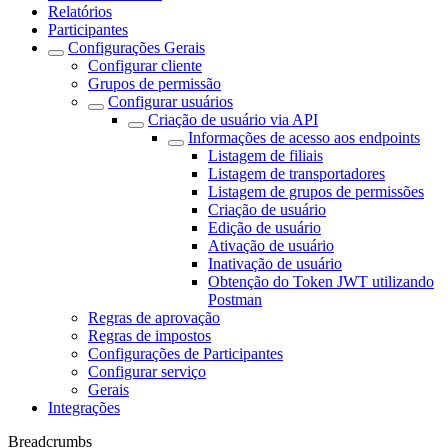
Relatórios
Participantes
Configurações Gerais
Configurar cliente
Grupos de permissão
Configurar usuários
Criação de usuário via API
Informações de acesso aos endpoints
Listagem de filiais
Listagem de transportadores
Listagem de grupos de permissões
Criação de usuário
Edição de usuário
Ativação de usuário
Inativação de usuário
Obtenção do Token JWT utilizando
Postman
Regras de aprovação
Regras de impostos
Configurações de Participantes
Configurar serviço
Gerais
Integrações
Breadcrumbs