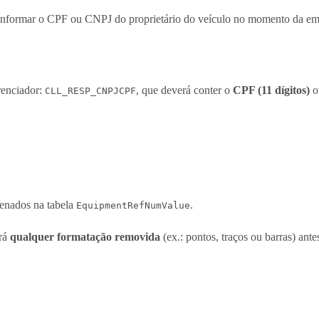
 informar o CPF ou CNPJ do proprietário do veículo no momento da e
renciador:
, que deverá conter o
CPF (11 dígitos)
o
CLL_RESP_CNPJCPF
enados na tabela
.
EquipmentRefNumValue
erá
qualquer formatação removida
(ex.: pontos, traços ou barras) ante