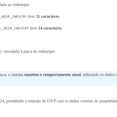
lada ao embarque.
tiver
11 caracteres
.
_RESP_CNPJCPF
tiver
14 caracteres
.
L_RESP_CNPJCPF
vinculado à placa do embarque.
RC
laca, o sistema
mantém o comportamento atual
, utilizando os dados
, permitindo a emissão do OVP com os dados corretos do proprietário