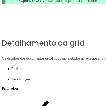
A opção
Exportar CSV
apresentará uma planilha com o monitorame
Detalhamento da grid
Os detalhes dos documentos escolhidos são exibidos ao selecionar o íc
Falhas
Invalidação
Pagination