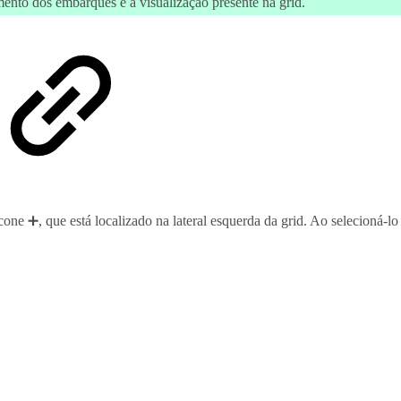
nto dos embarques e a visualização presente na grid.
one ➕, que está localizado na lateral esquerda da grid. Ao selecioná-lo