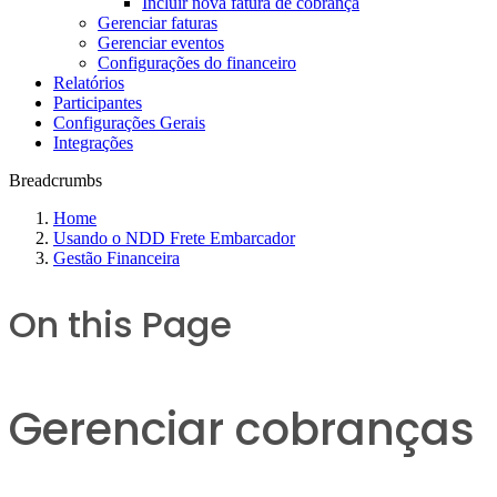
Incluir nova fatura de cobrança
Gerenciar faturas
Gerenciar eventos
Configurações do financeiro
Relatórios
Participantes
Configurações Gerais
Integrações
Breadcrumbs
Home
Usando o NDD Frete Embarcador
Gestão Financeira
On this Page
Gerenciar cobranças