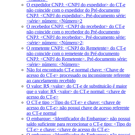
O expedidor CNPJ: <CNPJ do expedidor> do CT-e
não coincide com o expedidor do Pré-documento
CNPJ: <CNPJ do expedidor>. Pré-documento série:
<série> número: <Número>2
O recebedor CNPJ: <CNPJ do recebedor> do CT-e
não coincide com o recebedor do Pré-documento
CNPJ: <CNPJ do recebedor>. Pré-documento série:
<série> número: <Número>2;
O remetente CNPJ: <CNPJ do Remetente> do CT-e
não coincide com o remetente do Pré-documento
CNPJ: <CNPJ do Remetente>. Pré-documento série:
<série> número: <Número>
Não foi encontrado CT-e normal chave: <Chave de
acesso do CT-e> processado ou inconsistente referente
ao cancelamento recebido
O valor: R$ <valor> do CT-e de substituição é maior
que o valor: R$ <valor> do CT-e normal: <chave de
acesso do CT-e>
O CT-e tipo :<Tipo do CT-e> e chave: <chave de
acesso do CT-e> não possui chave de acesso referente
ao CT-e normal
O embarque: <Identificador do Embarque> não possui
saldo suficiente para recepcionar o CT-e tipo: <Tipo do
CT-e> e chave: <chave de acesso do CT-e>
O embarque: <Identificador do Embarque> não possui