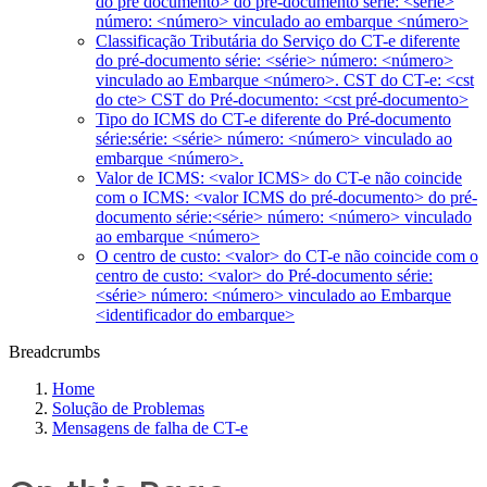
do pré documento> do pré-documento série: <série>
número: <número> vinculado ao embarque <número>
Classificação Tributária do Serviço do CT-e diferente
do pré-documento série: <série> número: <número>
vinculado ao Embarque <número>. CST do CT-e: <cst
do cte> CST do Pré-documento: <cst pré-documento>
Tipo do ICMS do CT-e diferente do Pré-documento
série:série: <série> número: <número> vinculado ao
embarque <número>.
Valor de ICMS: <valor ICMS> do CT-e não coincide
com o ICMS: <valor ICMS do pré-documento> do pré-
documento série:<série> número: <número> vinculado
ao embarque <número>
O centro de custo: <valor> do CT-e não coincide com o
centro de custo: <valor> do Pré-documento série:
<série> número: <número> vinculado ao Embarque
<identificador do embarque>
Breadcrumbs
Home
Solução de Problemas
Mensagens de falha de CT-e