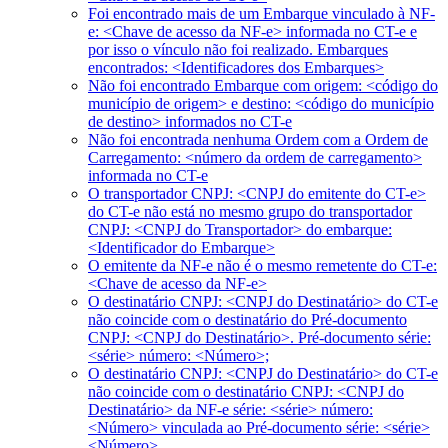
Foi encontrado mais de um Embarque vinculado à NF-
e: <Chave de acesso da NF-e> informada no CT-e e
por isso o vínculo não foi realizado. Embarques
encontrados: <Identificadores dos Embarques>
Não foi encontrado Embarque com origem: <código do
município de origem> e destino: <código do município
de destino> informados no CT-e
Não foi encontrada nenhuma Ordem com a Ordem de
Carregamento: <número da ordem de carregamento>
informada no CT-e
O transportador CNPJ: <CNPJ do emitente do CT-e>
do CT-e não está no mesmo grupo do transportador
CNPJ: <CNPJ do Transportador> do embarque:
<Identificador do Embarque>
O emitente da NF-e não é o mesmo remetente do CT-e:
<Chave de acesso da NF-e>
O destinatário CNPJ: <CNPJ do Destinatário> do CT-e
não coincide com o destinatário do Pré-documento
CNPJ: <CNPJ do Destinatário>. Pré-documento série:
<série> número: <Número>;
O destinatário CNPJ: <CNPJ do Destinatário> do CT-e
não coincide com o destinatário CNPJ: <CNPJ do
Destinatário> da NF-e série: <série> número:
<Número> vinculada ao Pré-documento série: <série>
<Número>