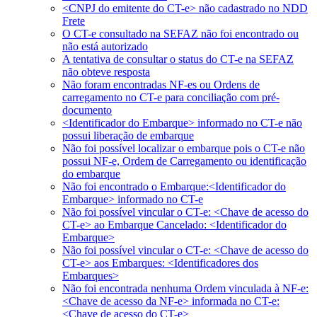
<CNPJ do emitente do CT-e> não cadastrado no NDD
Frete
O CT-e consultado na SEFAZ não foi encontrado ou
não está autorizado
A tentativa de consultar o status do CT-e na SEFAZ
não obteve resposta
Não foram encontradas NF-es ou Ordens de
carregamento no CT-e para conciliação com pré-
documento
<Identificador do Embarque> informado no CT-e não
possui liberação de embarque
Não foi possível localizar o embarque pois o CT-e não
possui NF-e, Ordem de Carregamento ou identificação
do embarque
Não foi encontrado o Embarque:<Identificador do
Embarque> informado no CT-e
Não foi possível vincular o CT-e: <Chave de acesso do
CT-e> ao Embarque Cancelado: <Identificador do
Embarque>
Não foi possível vincular o CT-e: <Chave de acesso do
CT-e> aos Embarques: <Identificadores dos
Embarques>
Não foi encontrada nenhuma Ordem vinculada à NF-e:
<Chave de acesso da NF-e> informada no CT-e:
<Chave de acesso do CT-e>