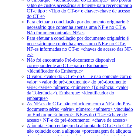
saldo de custos acessórios suficiente para recepcionar o
CT-e tipo : <Tipo do CT-e> e chave:<chave de acesso
do CT-e>
Para efetuar a conciliação por documento originário é
necessário que contenha apenas uma NF-e no CT-e.
Não foram encontradas NF-es
Para efetuar a conciliação por documento originário é
necessário que contenha apenas uma NF-e no CT-e.
NF-es informadas no CT-e: <chaves de acesso das NF-
es>
Não foi encontrado Pré-documento disponível
correspondente ao CT-e para o Embarque:
<Identificador do Embarque>
O valor: <valor do CT-e> do CT-e não coincide com o
valor: <valor do pré-documento> do pré-documento
série: <série> número: <número> (Tolerância: <valor
da Tolerância>). Embarque: <identificador do
embarque>
As NF-es do CT-e não coincidem com a NF-e do Pré-
documento série: <série> número: <número> vinculado
ao Embarque <número>. NF-es do CT-e: <chave de
acesso> NF-e do pré-documento: <chave de acesso>
Alíquota: <porcentagem da alíquota do CT-e> do CT-e
não coincide com a alíquota <porcentagem da alíquota