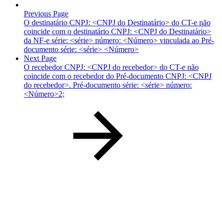
Previous Page
O destinatário CNPJ: <CNPJ do Destinatário> do CT-e não
coincide com o destinatário CNPJ: <CNPJ do Destinatário>
da NF-e série: <série> número: <Número> vinculada ao Pré-
documento série: <série> <Número>
Next Page
O recebedor CNPJ: <CNPJ do recebedor> do CT-e não
coincide com o recebedor do Pré-documento CNPJ: <CNPJ
do recebedor>. Pré-documento série: <série> número:
<Número>2;