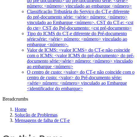
do pré documento> do pré-documento série: <série>
número: <número> vinculado ao embarque <número>
Classificação Tributária do Serviço do CT-e diferente
do pré-documento série: <série> número: <número>
vinculado ao Embarque <número>. CST do CT-e: <cst
do cte> CST do Pré-documento: <cst pré-documento>
Tipo do ICMS do CT-e diferente do Pré-documento
série:série: <série> número: <número> vinculado ao
embarque <número>.
Valor de ICMS: <valor ICMS> do CT-e não coincide
com o ICMS: <valor ICMS do pré-documento> do pré-
documento série:<série> número: <número> vinculado
ao embarque <número>
O centro de custo: <valor> do CT-e não coincide com o
centro de custo: <valor> do Pré-documento série:
<série> número: <número> vinculado ao Embarque
<identificador do embarque>
Breadcrumbs
Home
Solução de Problemas
Mensagens de falha de CT-e