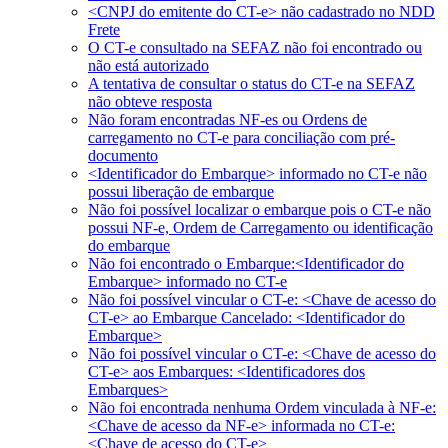
<CNPJ do emitente do CT-e> não cadastrado no NDD
Frete
O CT-e consultado na SEFAZ não foi encontrado ou
não está autorizado
A tentativa de consultar o status do CT-e na SEFAZ
não obteve resposta
Não foram encontradas NF-es ou Ordens de
carregamento no CT-e para conciliação com pré-
documento
<Identificador do Embarque> informado no CT-e não
possui liberação de embarque
Não foi possível localizar o embarque pois o CT-e não
possui NF-e, Ordem de Carregamento ou identificação
do embarque
Não foi encontrado o Embarque:<Identificador do
Embarque> informado no CT-e
Não foi possível vincular o CT-e: <Chave de acesso do
CT-e> ao Embarque Cancelado: <Identificador do
Embarque>
Não foi possível vincular o CT-e: <Chave de acesso do
CT-e> aos Embarques: <Identificadores dos
Embarques>
Não foi encontrada nenhuma Ordem vinculada à NF-e:
<Chave de acesso da NF-e> informada no CT-e:
<Chave de acesso do CT-e>