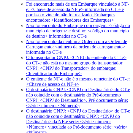
Foi encontrado mais de um Embarque vinculado à NF-
e: <Chave de acesso da NF-e> informada no CT-e e
por isso o vínculo não foi realizado. Embarques
encontrados: <Identificadores dos Embarques>
Não foi encontrado Embarque com origem: <código do
município de origem> e destino: <código do município
de destino> informados no CT-e
Não foi encontrada nenhuma Ordem com a Ordem de
Carregamento: <número da ordem de carregamento>
informada no CT-e
O transportador CNPJ: <CNPJ do emitente do CT-e>
do CT-e não está no mesmo grupo do transportador
CNPJ: <CNPJ do Transportador> do embarque:
<Identificador do Embarque>
O emitente da NF-e não é o mesmo remetente do CT-e:
<Chave de acesso da NF-e>
O destinatário CNPJ: <CNPJ do Destinatário> do CT-e
não coincide com o destinatário do Pré-documento
CNPJ: <CNPJ do Destinatário>. Pré-documento série:
<série> número: <Número>;
O destinatário CNPJ: <CNPJ do Destinatário> do CT-e
não coincide com o destinatário CNPJ: <CNPJ do
Destinatário> da NF-e série: <série> número:
<Número> vinculada ao Pré-documento série: <série>
<Número>