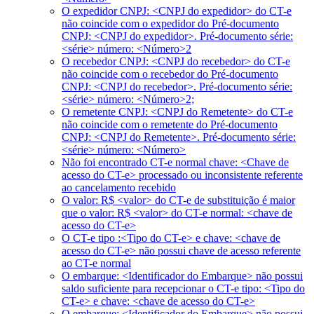
O expedidor CNPJ: <CNPJ do expedidor> do CT-e
não coincide com o expedidor do Pré-documento
CNPJ: <CNPJ do expedidor>. Pré-documento série:
<série> número: <Número>2
O recebedor CNPJ: <CNPJ do recebedor> do CT-e
não coincide com o recebedor do Pré-documento
CNPJ: <CNPJ do recebedor>. Pré-documento série:
<série> número: <Número>2;
O remetente CNPJ: <CNPJ do Remetente> do CT-e
não coincide com o remetente do Pré-documento
CNPJ: <CNPJ do Remetente>. Pré-documento série:
<série> número: <Número>
Não foi encontrado CT-e normal chave: <Chave de
acesso do CT-e> processado ou inconsistente referente
ao cancelamento recebido
O valor: R$ <valor> do CT-e de substituição é maior
que o valor: R$ <valor> do CT-e normal: <chave de
acesso do CT-e>
O CT-e tipo :<Tipo do CT-e> e chave: <chave de
acesso do CT-e> não possui chave de acesso referente
ao CT-e normal
O embarque: <Identificador do Embarque> não possui
saldo suficiente para recepcionar o CT-e tipo: <Tipo do
CT-e> e chave: <chave de acesso do CT-e>
O embarque: <Identificador do Embarque> não possui