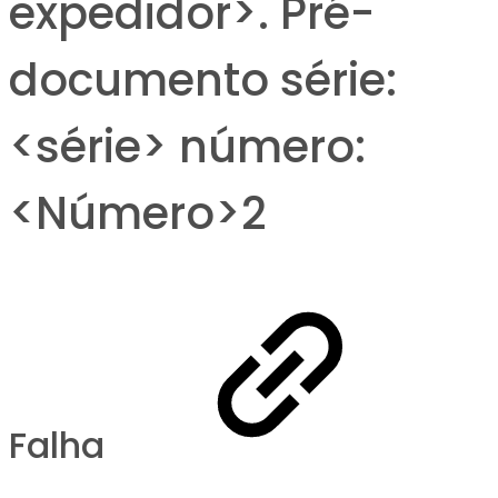
expedidor>. Pré-
documento série:
<série> número:
<Número>2
Falha