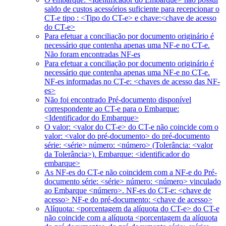
saldo de custos acessórios suficiente para recepcionar o
CT-e tipo : <Tipo do CT-e> e chave:<chave de acesso
do CT-e>
Para efetuar a conciliação por documento originário é
necessário que contenha apenas uma NF-e no CT-e.
Não foram encontradas NF-es
Para efetuar a conciliação por documento originário é
necessário que contenha apenas uma NF-e no CT-e.
NF-es informadas no CT-e: <chaves de acesso das NF-
es>
Não foi encontrado Pré-documento disponível
correspondente ao CT-e para o Embarque:
<Identificador do Embarque>
O valor: <valor do CT-e> do CT-e não coincide com o
valor: <valor do pré-documento> do pré-documento
série: <série> número: <número> (Tolerância: <valor
da Tolerância>). Embarque: <identificador do
embarque>
As NF-es do CT-e não coincidem com a NF-e do Pré-
documento série: <série> número: <número> vinculado
ao Embarque <número>. NF-es do CT-e: <chave de
acesso> NF-e do pré-documento: <chave de acesso>
Alíquota: <porcentagem da alíquota do CT-e> do CT-e
não coincide com a alíquota <porcentagem da alíquota