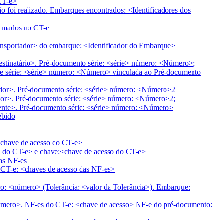
CT-e>
 foi realizado. Embarques encontrados: <Identificadores dos
ormados no CT-e
nsportador> do embarque: <Identificador do Embarque>
stinatário>. Pré-documento série: <série> número: <Número>;
-e série: <série> número: <Número> vinculada ao Pré-documento
or>. Pré-documento série: <série> número: <Número>2
r>. Pré-documento série: <série> número: <Número>2;
te>. Pré-documento série: <série> número: <Número>
ebido
 <chave de acesso do CT-e>
ipo do CT-e> e chave:<chave de acesso do CT-e>
das NF-es
o CT-e: <chaves de acesso das NF-es>
o: <número> (Tolerância: <valor da Tolerância>). Embarque:
úmero>. NF-es do CT-e: <chave de acesso> NF-e do pré-documento: