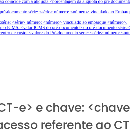
ão coincide com a alíquota <porcentagem da alíquota do pré documen
 do pré-documento série: <série> número: <número> vinculado ao Emb
e:série: <série> número: <número> vinculado ao embarque <número>.
om o ICMS: <valor ICMS do pré-documento> do pré-documento série:
 centro de custo: <valor> do Pré-documento série: <série> número: <
 CT-e> e chave: <chav
acesso referente ao C