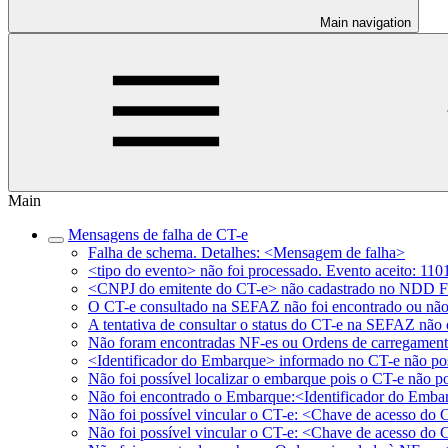
Main navigation
Main
Mensagens de falha de CT-e
Falha de schema. Detalhes: <Mensagem de falha>
<tipo do evento> não foi processado. Evento aceito: 11
<CNPJ do emitente do CT-e> não cadastrado no NDD F
O CT-e consultado na SEFAZ não foi encontrado ou não 
A tentativa de consultar o status do CT-e na SEFAZ não 
Não foram encontradas NF-es ou Ordens de carregament
<Identificador do Embarque> informado no CT-e não pos
Não foi possível localizar o embarque pois o CT-e não 
Não foi encontrado o Embarque:<Identificador do Emba
Não foi possível vincular o CT-e: <Chave de acesso do
Não foi possível vincular o CT-e: <Chave de acesso do