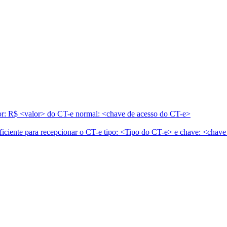
lor: R$ <valor> do CT-e normal: <chave de acesso do CT-e>
iciente para recepcionar o CT-e tipo: <Tipo do CT-e> e chave: <chav