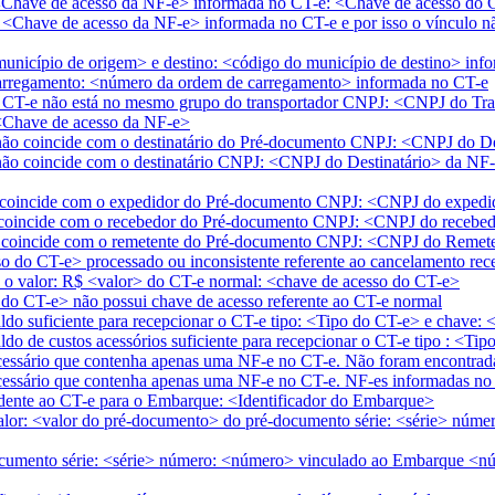
<Chave de acesso da NF-e> informada no CT-e: <Chave de acesso do 
Chave de acesso da NF-e> informada no CT-e e por isso o vínculo não
nicípio de origem> e destino: <código do município de destino> inf
rregamento: <número da ordem de carregamento> informada no CT-e
 CT-e não está no mesmo grupo do transportador CNPJ: <CNPJ do Tra
<Chave de acesso da NF-e>
não coincide com o destinatário do Pré-documento CNPJ: <CNPJ do De
não coincide com o destinatário CNPJ: <CNPJ do Destinatário> da NF
coincide com o expedidor do Pré-documento CNPJ: <CNPJ do expedid
oincide com o recebedor do Pré-documento CNPJ: <CNPJ do recebedo
coincide com o remetente do Pré-documento CNPJ: <CNPJ do Remeten
 do CT-e> processado ou inconsistente referente ao cancelamento rec
e o valor: R$ <valor> do CT-e normal: <chave de acesso do CT-e>
do CT-e> não possui chave de acesso referente ao CT-e normal
do suficiente para recepcionar o CT-e tipo: <Tipo do CT-e> e chave:
do de custos acessórios suficiente para recepcionar o CT-e tipo : <T
necessário que contenha apenas uma NF-e no CT-e. Não foram encontra
necessário que contenha apenas uma NF-e no CT-e. NF-es informadas n
dente ao CT-e para o Embarque: <Identificador do Embarque>
alor: <valor do pré-documento> do pré-documento série: <série> númer
cumento série: <série> número: <número> vinculado ao Embarque <n