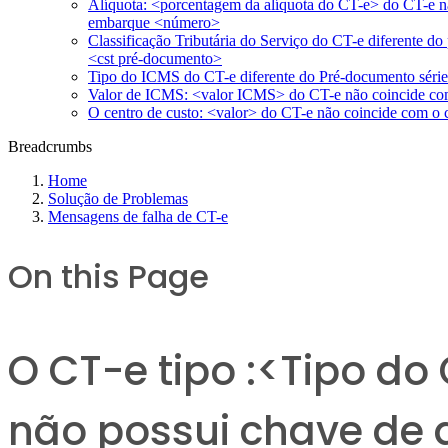
Alíquota: <porcentagem da alíquota do CT-e> do CT-e n
embarque <número>
Classificação Tributária do Serviço do CT-e diferente
<cst pré-documento>
Tipo do ICMS do CT-e diferente do Pré-documento séri
Valor de ICMS: <valor ICMS> do CT-e não coincide c
O centro de custo: <valor> do CT-e não coincide com o
Breadcrumbs
Home
Solução de Problemas
Mensagens de falha de CT-e
On this Page
O CT-e tipo :<Tipo do
não possui chave de 