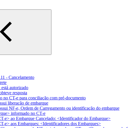
0111 - Cancelamento
rete
está autorizado
obteve resposta
o no CT-e para conciliação com pré-documento
sui liberação de embarque
possui NF-e, Ordem de Carregamento ou identificação do embarque
rque> informado no CT-e
 CT-e> ao Embarque Cancelado: <Identificador do Embarque>
 CT-e> aos Embarques: <Identificadores dos Embarques>