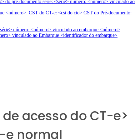
to> do pré-documento série: <série> número: <número> vinculado ao
arque <número>. CST do CT-e: <cst do cte> CST do Pré-documento:
<série> número: <número> vinculado ao embarque <número>
número> vinculado ao Embarque <identificador do embarque>
e de acesso do CT-e>
T-e normal