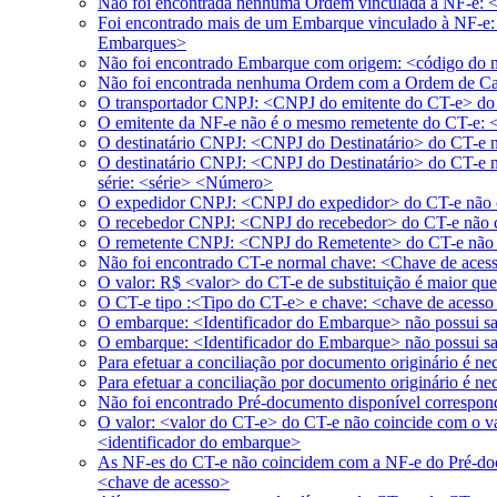
Não foi encontrada nenhuma Ordem vinculada à NF-e: 
Foi encontrado mais de um Embarque vinculado à NF-e: <
Embarques>
Não foi encontrado Embarque com origem: <código do mu
Não foi encontrada nenhuma Ordem com a Ordem de Ca
O transportador CNPJ: <CNPJ do emitente do CT-e> do
O emitente da NF-e não é o mesmo remetente do CT-e: 
O destinatário CNPJ: <CNPJ do Destinatário> do CT-e 
O destinatário CNPJ: <CNPJ do Destinatário> do CT-e 
série: <série> <Número>
O expedidor CNPJ: <CNPJ do expedidor> do CT-e não 
O recebedor CNPJ: <CNPJ do recebedor> do CT-e não c
O remetente CNPJ: <CNPJ do Remetente> do CT-e não 
Não foi encontrado CT-e normal chave: <Chave de acesso
O valor: R$ <valor> do CT-e de substituição é maior qu
O CT-e tipo :<Tipo do CT-e> e chave: <chave de acesso 
O embarque: <Identificador do Embarque> não possui sal
O embarque: <Identificador do Embarque> não possui sal
Para efetuar a conciliação por documento originário é 
Para efetuar a conciliação por documento originário é 
Não foi encontrado Pré-documento disponível correspon
O valor: <valor do CT-e> do CT-e não coincide com o v
<identificador do embarque>
As NF-es do CT-e não coincidem com a NF-e do Pré-do
<chave de acesso>